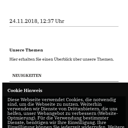
24.11.2018, 12:37 Uhr
Unsere Themen
Hier erhalten Sie einen Überblick über unsere Themen.
NEUIGKEITEN
Cookie Hinweis
Diese Webseite verwendet Cookies, die notwendig
sind, um die Webseite zu nutzen. Weiterhin
Homepage des CDU Stadtverbandes Vreden
verwenden wir Dienste von Drittanbietern, die uns
helfen, unser Webangebot zu verbessern (Website-
Optmierung). Für die Verwendung bestimmter
Dienste, benötigen wir Ihre Einwilligung. Ihre
Einwilligung können Sie jederzeit widerrufen. Weitere