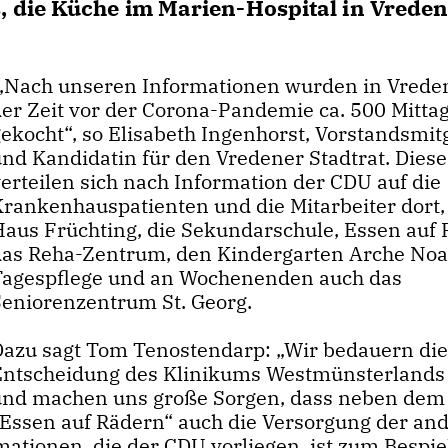
 die Küche im Marien-Hospital in Vreden
Nach unseren Informationen wurden in Vreden
der Zeit vor der Corona-Pandemie ca. 500 Mitta
ekocht“, so Elisabeth Ingenhorst, Vorstandsmit
und Kandidatin für den Vredener Stadtrat. Diese
erteilen sich nach Information der CDU auf die
Krankenhauspatienten und die Mitarbeiter dort,
Haus Früchting, die Sekundarschule, Essen auf 
das Reha-Zentrum, den Kindergarten Arche Noa
Tagespflege und an Wochenenden auch das
Seniorenzentrum St. Georg.
Dazu sagt Tom Tenostendarp: „Wir bedauern di
Entscheidung des Klinikums Westmünsterlands
und machen uns große Sorgen, dass neben dem
Essen auf Rädern“ auch die Versorgung der an
mationen, die der CDU vorliegen, ist zum Bespie