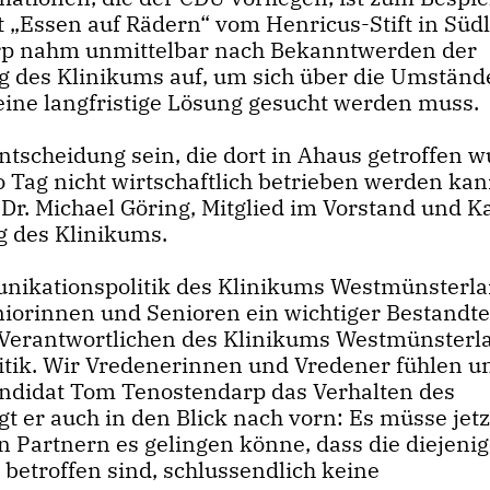
t „Essen auf Rädern“ vom Henricus-Stift in Süd
rp nahm unmittelbar nach Bekanntwerden der
g des Klinikums auf, um sich über die Umständ
eine langfristige Lösung gesucht werden muss.
Entscheidung sein, die dort in Ahaus getroffen w
 Tag nicht wirtschaftlich betrieben werden kann
 Dr. Michael Göring, Mitglied im Vorstand und K
g des Klinikums.
nikationspolitik des Klinikums Westmünsterla
niorinnen und Senioren ein wichtiger Bestandtei
 Verantwortlichen des Klinikums Westmünsterl
itik. Wir Vredenerinnen und Vredener fühlen un
didat Tom Tenostendarp das Verhalten des
er auch in den Blick nach vorn: Es müsse jetz
 Partnern es gelingen könne, dass die diejenig
etroffen sind, schlussendlich keine