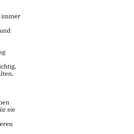
en immer
 und
ng
chtig,
lten.
aben
ür sie
deren