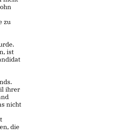
lohn
e zu
urde.
, ist
andidat
nds.
l ihrer
and
s nicht
t
en, die