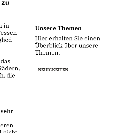
 zu
 in
Unsere Themen
gessen
Hier erhalten Sie einen
glied
Überblick über unsere
Themen.
 das
Rädern,
NEUIGKEITEN
h, die
e
 sehr
deren
l nicht